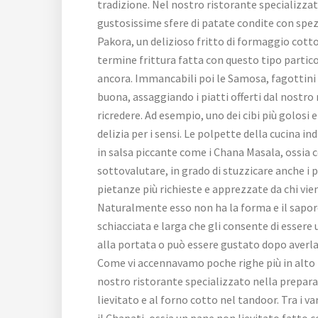
tradizione. Nel nostro ristorante specializza
gustosissime sfere di patate condite con spezi
Pakora, un delizioso fritto di formaggio cotto
termine frittura fatta con questo tipo particol
ancora. Immancabili poi le Samosa, fagottini d
buona, assaggiando i piatti offerti dal nostro
ricredere. Ad esempio, uno dei cibi più golosi e
delizia per i sensi. Le polpette della cucina i
in salsa piccante come i Chana Masala, ossia c
sottovalutare, in grado di stuzzicare anche i pa
pietanze più richieste e apprezzate da chi vi
Naturalmente esso non ha la forma e il sapore 
schiacciata e larga che gli consente di essere
alla portata o può essere gustato dopo averl
Come vi accennavamo poche righe più in alto i
nostro ristorante specializzato nella prepar
lievitato e al forno cotto nel tandoor. Tra i var
il Chapati, ossia un pane non lievitato fatto c