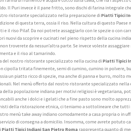
o. Il Puri invece è il pane fritto, sono dischi di farina integrale c
stro ristorante specializzato nella preparazione di
Piatti Tipici 
adizione di questa terra, ossia il riso. Nella cultura di questo Paes
mati e il riso Pilaf. Da noi potrete assaggiarlo con le spezie o con c
pori nuovi da scoprire e cucinati nel pieno rispetto della cucina ind
on troverete da nessun’altra parte. Se invece voleste assaggiare ri
 menta e il riso al tamarindo.
la del nostro ristorante specializzato nella cucina di
Piatti Tipici
on cipolla tritata finemente, semi di cumino, cumino in polvere, bu
ia un piatto ricco di spezie, ma anche di panna e burro, molto mol
onali. Nel menù offerto dal nostro ristorante specializzato nella 
ta della popolazione indiana per motivi religiosi è vegetariana, p
cabili anche i dolci e i gelati che a fine pasto sono molto apprez
nisti della ristorazione etnica, ci teniamo a sottolineare che tutti
vostro menù take away indiano comodamente a casa propria o in uffi
servizio di consegna a domicilio. Insomma, come avrete potuto cap
i
Piatti Tipici Indiani San Pietro Roma
rappresenta quanto di megl