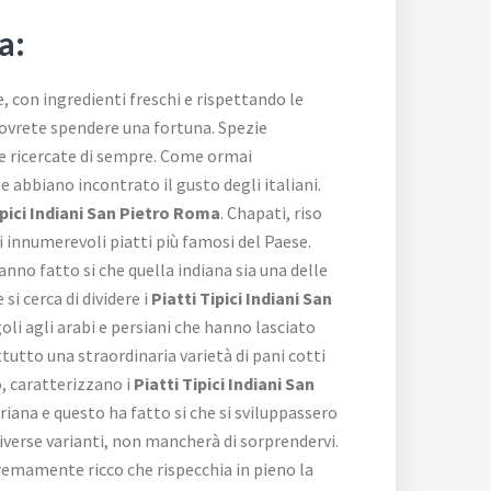
a:
, con ingredienti freschi e rispettando le
dovrete spendere una fortuna. Spezie
e e ricercate di sempre. Come ormai
e abbiano incontrato il gusto degli italiani.
ipici Indiani San Pietro Roma
. Chapati, riso
li innumerevoli piatti più famosi del Paese.
hanno fatto si che quella indiana sia una delle
i cerca di dividere i
Piatti Tipici Indiani San
goli agli arabi e persiani che hanno lasciato
ttutto una straordinaria varietà di pani cotti
o, caratterizzano i
Piatti Tipici Indiani San
riana e questo ha fatto si che si sviluppassero
 diverse varianti, non mancherà di sorprendervi.
remamente ricco che rispecchia in pieno la