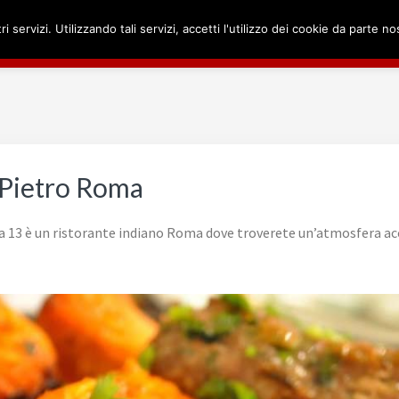
ri servizi. Utilizzando tali servizi, accetti l'utilizzo dei cookie da parte no
Home
Ristorante Indiano Roma
Chi Siamo
O ROMA
n Pietro Roma
a 13 è un ristorante indiano Roma dove troverete un’atmosfera acco