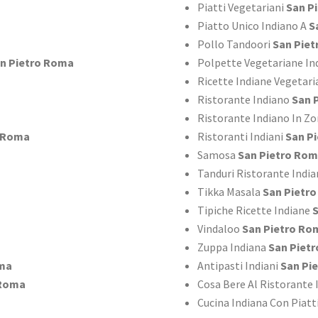
Piatti Vegetariani
San P
Piatto Unico Indiano A
S
Pollo Tandoori
San Pie
n Pietro Roma
Polpette Vegetariane In
Ricette Indiane Vegetar
Ristorante Indiano
San 
Ristorante Indiano In Z
o Roma
Ristoranti Indiani
San P
Samosa
San Pietro Ro
Tanduri Ristorante Indi
Tikka Masala
San Pietr
Tipiche Ricette Indiane
S
Vindaloo
San Pietro Ro
Zuppa Indiana
San Piet
oma
Antipasti Indiani
San Pi
 Roma
Cosa Bere Al Ristorante
Cucina Indiana Con Piatt