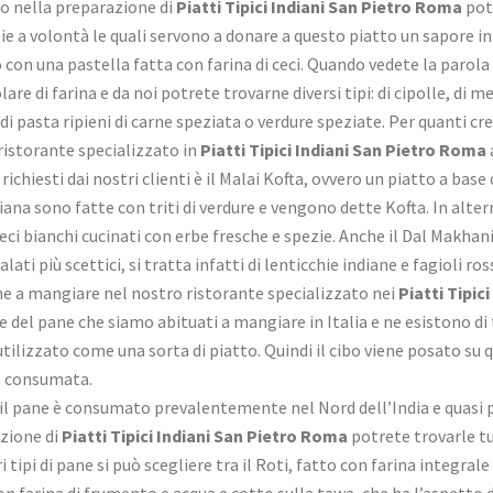
to nella preparazione di
Piatti Tipici Indiani San Pietro Roma
pot
e a volontà le quali servono a donare a questo piatto un sapore in
 con una pastella fatta con farina di ceci. Quando vedete la parol
are di farina e da noi potrete trovarne diversi tipi: di cipolle, di 
i pasta ripieni di carne speziata o verdure speziate. Per quanti cr
 ristorante specializzato in
Piatti Tipici Indiani San Pietro Roma
 richiesti dai nostri clienti è il Malai Kofta, ovvero un piatto a ba
ndiana sono fatte con triti di verdure e vengono dette Kofta. In alte
eci bianchi cucinati con erbe fresche e spezie. Anche il Dal Makhan
lati più scettici, si tratta infatti di lenticchie indiane e fagioli r
ene a mangiare nel nostro ristorante specializzato nei
Piatti Tipic
del pane che siamo abituati a mangiare in Italia e ne esistono di t
 utilizzato come una sorta di piatto. Quindi il cibo viene posato 
a consumata.
l pane è consumato prevalentemente nel Nord dell’India e quasi per
azione di
Piatti Tipici Indiani San Pietro Roma
potrete trovarle tut
i tipi di pane si può scegliere tra il Roti, fatto con farina integral
on farina di frumento e acqua e cotto sulla tawa, che ha l’aspetto d