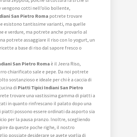
he vengono cotti nell’olio bollente,
Indiani San Pietro Roma
potrete trovare
e ne esistono tantissime varianti, ma quelle
arne e verdure, ma potrete anche provarlo al
iana potrete assaggiare il riso con lo yogurt, un
cette a base di riso dal sapore fresco o
 Indiani San Pietro Roma
è il Jeera Riso,
rro chiarificato sale e pepe. Da noi potrete
to sostanzioso e ideale per chi è a caccia di
cucina di
Piatti Tipici Indiani San Pietro
otrete trovare una vastissima gamma di piatti a
zati in quanto rinfrescano il palato dopo una
 i piatti possono essere ordinati da asporto sia
cio per la pausa pranzo. Inoltre, scegliendo
ire da queste poche righe, il nostro
io possiate desiderare se avete voglia di