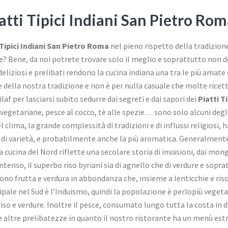
atti Tipici Indiani San Pietro Rom
 Tipici Indiani San Pietro Roma
nel pieno rispetto della tradizione
e? Bene, da noi potrete trovare solo il meglio e soprattutto non 
deliziosi e prelibati rendono la cucina indiana una tra le più amat
 della nostra tradizione e non è per nulla casuale che molte ricett
pilaf per lasciarsi subito sedurre dai segreti e dai sapori dei
Piatti T
à vegetariane, pesce al cocco, tè alle spezie… sono solo alcuni deg
 clima, la grande complessità di tradizioni e di influssi religiosi, 
 di varietà, e probabilmente anche la più aromatica. Generalmente s
a cucina del Nord riflette una secolare storia di invasioni, dai mon
ntenso, il superbo riso byriani sia di agnello che di verdure e sopra
cono frutta e verdura in abbondanza che, insieme a lenticchie e ris
ipale nel Sud è l’Induismo, quindi la popolazione è perlopiù vegeta
, riso e verdure. Inoltre il pesce, consumato lungo tutta la costa in
 altre prelibatezze in quanto il nostro ristorante ha un menù est