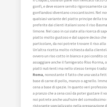
gonfi, e deve essere servito rigorosamente cald
gonfiandosi diventano croccantissimi. Nel no
qualsiasi variante del piatto principe della tr
preferite dai clienti italiani sono il riso Bas
limone. Nel caso in cui siate alla ricerca di sa
piatto molto gustoso e dal sapore deciso che n
particolare, da noi potrete trovare il riso alla
Un’altra ricetta molto richiesta dalla cliente
ovvero un riso cotto in bianco e poi condito c
assaggiare anche il famigerato Riso Korma, oss
piatti nutrienti ma nello stesso tempo tradizi
Roma
, nonostante il fatto che una vasta fet
base di carne di pollo, manzo o agnello. Imman
cena a base di spezie. In quanto veri professio
a pranzo che a cena così da poter gustare il 
noi potrete anche usufruire del comodissimo 
ristorante specializzato nella preparazione d