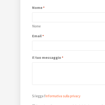
Nome
*
Nome
Email
*
Il tuo messaggio
*
Si
Si legga l'
informativa sulla privacy
legga