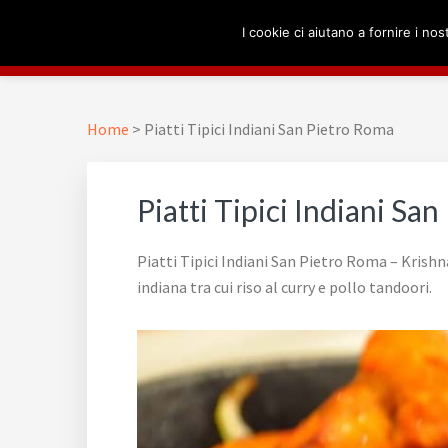
Passa
Passa
Passa
Skip
I cookie ci aiutano a fornire i nost
alla
al
al
to
navigazione
contenuto
piè
footer
RISTORANTE INDIAN
Krishna 13
primaria
principale
di
navigation
pagina
Home
>
Piatti Tipici Indiani San Pietro Roma
Piatti Tipici Indiani Sa
Piatti Tipici Indiani San Pietro Roma – Krishn
indiana tra cui riso al curry e pollo tandoori.