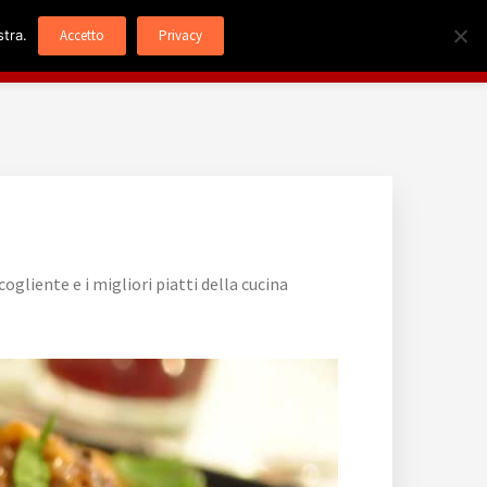
stra.
Accetto
Privacy
Menù
Servizi
Dove Siamo
Contatti
gliente e i migliori piatti della cucina