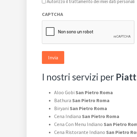
l'informativa
Autorizzo il trattamento dei miei dati personali
sulla
CAPTCHA
privacy
*
I nostri servizi per
Piatt
Aloo Gobi
San Pietro Roma
Bathura
San Pietro Roma
Biryani
San Pietro Roma
Cena Indiana
San Pietro Roma
Cena Con Menu Indiano
San Pietro Ro
Cena Ristorante Indiano
San Pietro R