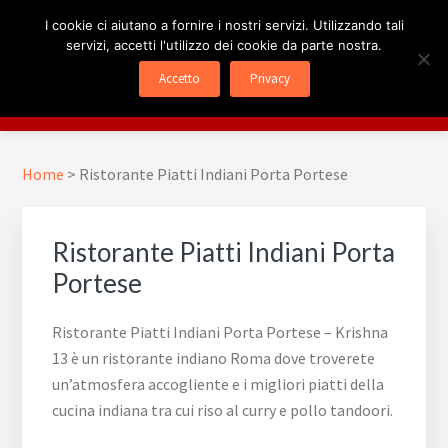
Passa
Passa
Skip
I cookie ci aiutano a fornire i nostri servizi. Utilizzando tali
al
al
to
servizi, accetti l'utilizzo dei cookie da parte nostra.
contenuto
piè
footer
RISTORANTE INDIANO
Krishna 13
Accetto
Privacy
principale
di
navigation
Menu
ROMA
pagina
Home
>
Ristorante Piatti Indiani Porta Portese
Ristorante Piatti Indiani Porta
Portese
Ristorante Piatti Indiani Porta Portese – Krishna
13 è un ristorante indiano Roma dove troverete
un’atmosfera accogliente e i migliori piatti della
cucina indiana tra cui riso al curry e pollo tandoori.