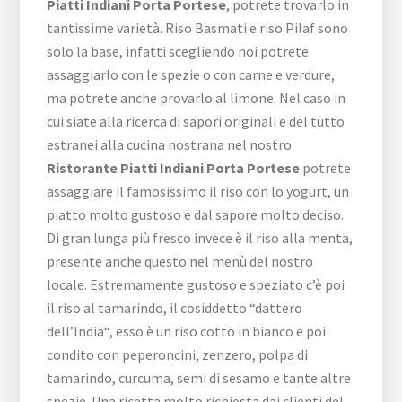
Piatti Indiani Porta Portese
, potrete trovarlo in
tantissime varietà. Riso Basmati e riso Pilaf sono
solo la base, infatti scegliendo noi potrete
assaggiarlo con le spezie o con carne e verdure,
ma potrete anche provarlo al limone. Nel caso in
cui siate alla ricerca di sapori originali e del tutto
estranei alla cucina nostrana nel nostro
Ristorante Piatti Indiani Porta Portese
potrete
assaggiare il famosissimo il riso con lo yogurt, un
piatto molto gustoso e dal sapore molto deciso.
Di gran lunga più fresco invece è il riso alla menta,
presente anche questo nel menù del nostro
locale. Estremamente gustoso e speziato c’è poi
il riso al tamarindo, il cosiddetto “dattero
dell’India“, esso è un riso cotto in bianco e poi
condito con peperoncini, zenzero, polpa di
tamarindo, curcuma, semi di sesamo e tante altre
spezie. Una ricetta molto richiesta dai clienti del