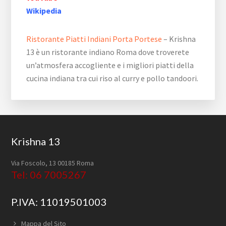
Wikipedia
Ristorante Piatti Indiani Porta Portese
– Krishna
13 è un ristorante indiano Roma dove troverete
un’atmosfera accogliente e i migliori piatti della
cucina indiana tra cui riso al curry e pollo tandoori.
Footer
Krishna 13
Via Foscolo, 13 00185 Roma
Tel: 06 7005267
P.IVA: 11019501003
Mappa del Sito