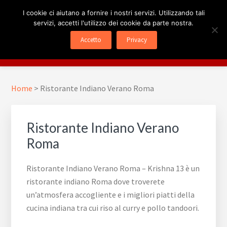
Passa
Passa
Skip
I cookie ci aiutano a fornire i nostri servizi. Utilizzando tali
al
al
to
servizi, accetti l'utilizzo dei cookie da parte nostra.
contenuto
piè
footer
RISTORANTE INDIANO
Krishna 13
Accetto
Privacy
principale
di
navigation
Menu
ROMA
pagina
Home
>
Ristorante Indiano Verano Roma
Ristorante Indiano Verano
Roma
Ristorante Indiano Verano Roma – Krishna 13 è un
ristorante indiano Roma dove troverete
un’atmosfera accogliente e i migliori piatti della
cucina indiana tra cui riso al curry e pollo tandoori.