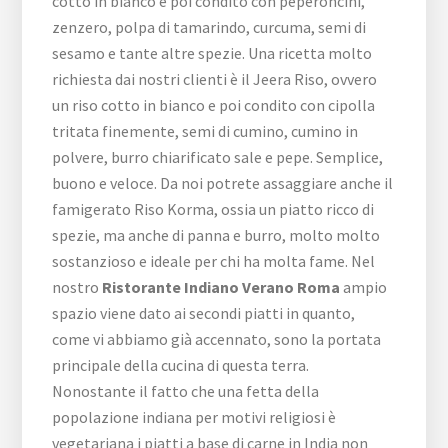
cotto in bianco e poi condito con peperoncini,
zenzero, polpa di tamarindo, curcuma, semi di
sesamo e tante altre spezie. Una ricetta molto
richiesta dai nostri clienti è il Jeera Riso, ovvero
un riso cotto in bianco e poi condito con cipolla
tritata finemente, semi di cumino, cumino in
polvere, burro chiarificato sale e pepe. Semplice,
buono e veloce. Da noi potrete assaggiare anche il
famigerato Riso Korma, ossia un piatto ricco di
spezie, ma anche di panna e burro, molto molto
sostanzioso e ideale per chi ha molta fame. Nel
nostro
Ristorante Indiano Verano Roma
ampio
spazio viene dato ai secondi piatti in quanto,
come vi abbiamo già accennato, sono la portata
principale della cucina di questa terra.
Nonostante il fatto che una fetta della
popolazione indiana per motivi religiosi è
vegetariana i piatti a base di carne in India non