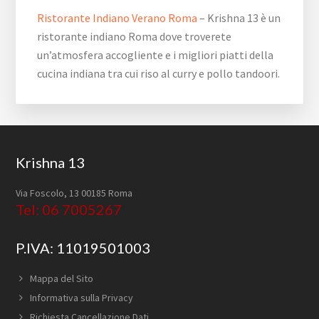
Ristorante Indiano Verano Roma
– Krishna 13 è un
ristorante indiano Roma dove troverete
un’atmosfera accogliente e i migliori piatti della
cucina indiana tra cui riso al curry e pollo tandoori.
Footer
Krishna 13
Via Foscolo, 13 00185 Roma
Tel: 06 7005267
P.IVA: 11019501003
Mappa del Sito
Informativa sulla Privacy
Richiesta Cancellazione Dati