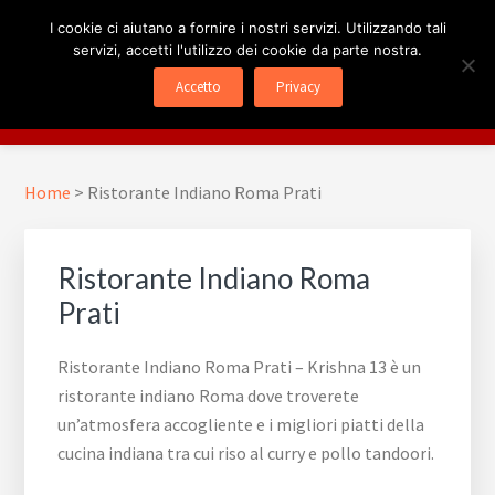
Passa
Passa
Skip
I cookie ci aiutano a fornire i nostri servizi. Utilizzando tali
al
al
to
servizi, accetti l'utilizzo dei cookie da parte nostra.
contenuto
piè
footer
RISTORANTE INDIANO
Krishna 13
Accetto
Privacy
principale
di
navigation
Menu
ROMA
pagina
Home
>
Ristorante Indiano Roma Prati
Ristorante Indiano Roma
Prati
Ristorante Indiano Roma Prati – Krishna 13 è un
ristorante indiano Roma dove troverete
un’atmosfera accogliente e i migliori piatti della
cucina indiana tra cui riso al curry e pollo tandoori.