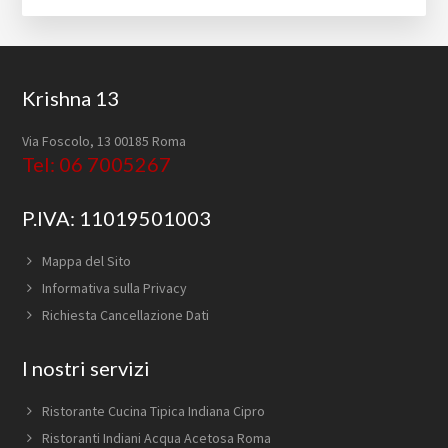
Footer
Krishna 13
Via Foscolo, 13 00185 Roma
Tel: 06 7005267
P.IVA: 11019501003
Mappa del Sito
Informativa sulla Privacy
Richiesta Cancellazione Dati
I nostri servizi
Ristorante Cucina Tipica Indiana Cipro
Ristoranti Indiani Acqua Acetosa Roma