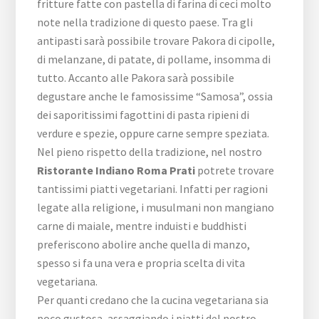
fritture fatte con pastella di farina di ceci molto
note nella tradizione di questo paese. Tra gli
antipasti sarà possibile trovare Pakora di cipolle,
di melanzane, di patate, di pollame, insomma di
tutto. Accanto alle Pakora sarà possibile
degustare anche le famosissime “Samosa”, ossia
dei saporitissimi fagottini di pasta ripieni di
verdure e spezie, oppure carne sempre speziata.
Nel pieno rispetto della tradizione, nel nostro
Ristorante Indiano Roma Prati
potrete trovare
tantissimi piatti vegetariani. Infatti per ragioni
legate alla religione, i musulmani non mangiano
carne di maiale, mentre induisti e buddhisti
preferiscono abolire anche quella di manzo,
spesso si fa una vera e propria scelta di vita
vegetariana.
Per quanti credano che la cucina vegetariana sia
poco gustosa, assaggiando i piatti del nostro