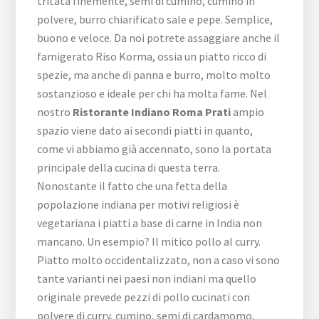
tritata finemente, semi di cumino, cumino in
polvere, burro chiarificato sale e pepe. Semplice,
buono e veloce. Da noi potrete assaggiare anche il
famigerato Riso Korma, ossia un piatto ricco di
spezie, ma anche di panna e burro, molto molto
sostanzioso e ideale per chi ha molta fame. Nel
nostro
Ristorante Indiano Roma Prati
ampio
spazio viene dato ai secondi piatti in quanto,
come vi abbiamo già accennato, sono la portata
principale della cucina di questa terra.
Nonostante il fatto che una fetta della
popolazione indiana per motivi religiosi è
vegetariana i piatti a base di carne in India non
mancano. Un esempio? Il mitico pollo al curry.
Piatto molto occidentalizzato, non a caso vi sono
tante varianti nei paesi non indiani ma quello
originale prevede pezzi di pollo cucinati con
polvere di curry, cumino, semi di cardamomo,