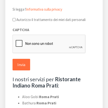
Si
Si legga l'
informativa sulla privacy
legga
l'informativa
Autorizzo il trattamento dei miei dati personali
sulla
CAPTCHA
privacy
*
I nostri servizi per
Ristorante
Indiano Roma Prati:
Aloo Gobi
Roma Prati
Bathura
Roma Prati