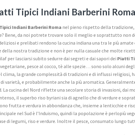
atti Tipici Indiani Barberini Roma
 Tipici Indiani Barberini Roma
nel pieno rispetto della tradizione,
e? Bene, da noi potrete trovare solo il meglio e soprattutto non 
deliziosi e prelibati rendono la cucina indiana una tra le più amat
 della nostra tradizione e non è per nulla casuale che molte ricett
pilaf per lasciarsi subito sedurre dai segreti e dai sapori dei
Piatti T
à vegetariane, pesce al cocco, tè alle spezie… sono solo alcuni deg
 clima, la grande complessità di tradizioni e di influssi religiosi, 
 di varietà, e probabilmente anche la più aromatica. Generalmente s
. La cucina del Nord riflette una secolare storia di invasioni, dai 
ntenso, il superbo riso byriani sia di agnello che di verdure e sopra
cono frutta e verdura in abbondanza che, insieme a lenticchie e ris
incipale nel Sud è l’Induismo, quindi la popolazione è perlopiù vege
base di legumi, riso e verdure. Inoltre il pesce, consumato lungo tu