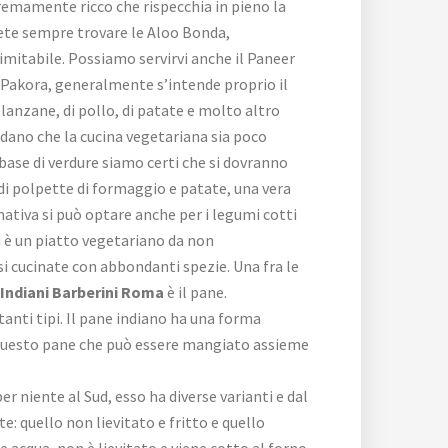
remamente ricco che rispecchia in pieno la
te sempre trovare le Aloo Bonda,
imitabile. Possiamo servirvi anche il Paneer
a Pakora, generalmente s’intende proprio il
melanzane, di pollo, di patate e molto altro
edano che la cucina vegetariana sia poco
base di verdure siamo certi che si dovranno
se di polpette di formaggio e patate, una vera
rnativa si può optare anche per i legumi cotti
i è un piatto vegetariano da non
ossi cucinate con abbondanti spezie. Una fra le
i Indiani Barberini Roma
è il pane.
anti tipi. Il pane indiano ha una forma
su questo pane che può essere mangiato assieme
 niente al Sud, esso ha diverse varianti e dal
e: quello non lievitato e fritto e quello
e e acqua, non è lievitato e viene cotto al forno,