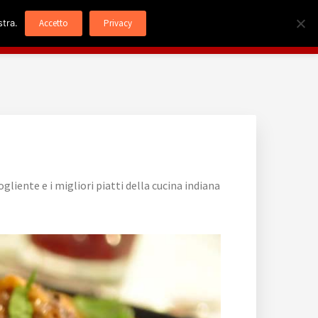
stra.
Accetto
Privacy
Menù
Servizi
Dove Siamo
Contatti
liente e i migliori piatti della cucina indiana