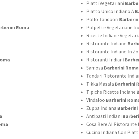
Piatti Vegetariani
Barbe
Piatto Unico Indiano A
B
Pollo Tandoori
Barberin
rberini Roma
Polpette Vegetariane In
Ricette Indiane Vegetar
Ristorante Indiano
Barb
Ristorante Indiano In Z
Roma
Ristoranti Indiani
Barbe
Samosa
Barberini Roma
Tanduri Ristorante Indi
Tikka Masala
Barberini
Tipiche Ricette Indiane
B
Vindaloo
Barberini Rom
Zuppa Indiana
Barberin
a
Antipasti Indiani
Barber
Roma
Cosa Bere Al Ristorante
Cucina Indiana Con Piatt