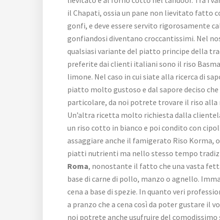
il Chapati, ossia un pane non lievitato fatto c
gonfi, e deve essere servito rigorosamente cald
gonfiandosi diventano croccantissimi. Nel no
qualsiasi variante del piatto principe della tr
preferite dai clienti italiani sono il riso Bas
limone. Nel caso in cui siate alla ricerca di sa
piatto molto gustoso e dal sapore deciso che n
particolare, da noi potrete trovare il riso alla
Un’altra ricetta molto richiesta dalla cliente
un riso cotto in bianco e poi condito con cipo
assaggiare anche il famigerato Riso Korma, oss
piatti nutrienti ma nello stesso tempo tradizi
Roma
, nonostante il fatto che una vasta fet
base di carne di pollo, manzo o agnello. Imman
cena a base di spezie. In quanto veri professio
a pranzo che a cena così da poter gustare il 
noi potrete anche usufruire del comodissimo 