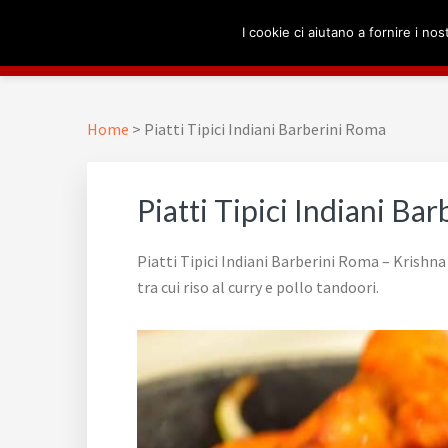
Passa
Passa
Passa
Skip
I cookie ci aiutano a fornire i nost
alla
al
al
to
navigazione
contenuto
piè
footer
RISTORANTE INDIAN
Krishna 13
primaria
principale
di
navigation
pagina
Home
>
Piatti Tipici Indiani Barberini Roma
Piatti Tipici Indiani Ba
Piatti Tipici Indiani Barberini Roma – Krishna
tra cui riso al curry e pollo tandoori.