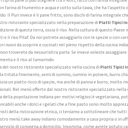
on farina di frumento e acqua e cotto sulla tawa, che ha l’aspetto d
o. Il Puri invece è il pane fritto, sono dischi di farina integrale c
stro ristorante specializzato nella preparazione di
Piatti Tipici 
adizione di questa terra, ossia il riso. Nella cultura di questo Paes
mati e il riso Pilaf. Da noi potrete assaggiarlo con le spezie o con c
pori nuovi da scoprire e cucinati nel pieno rispetto della cucina ind
on troverete da nessun’altra parte. Se invece voleste assaggiare ri
 menta e il riso al tamarindo.
la del nostro ristorante specializzato nella cucina di
Piatti Tipici
lla tritata finemente, semi di cumino, cumino in polvere, burro chi
ia un piatto ricco di spezie, ma anche di panna e burro, molto mol
onali. Nel menù offerto dal nostro ristorante specializzato nella 
ta della popolazione indiana per motivi religiosi è vegetariana, p
cabili anche i dolci e i gelati che a fine pasto sono molto apprez
nisti della ristorazione etnica, ci teniamo a sottolineare che tutti
vostro menù take away indiano comodamente a casa propria o in uffi
servizio di consegna a domicilio. Insomma, come avrete potuto cap