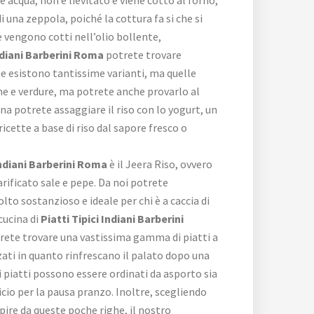
i una zeppola, poiché la cottura fa si che si
he vengono cotti nell’olio bollente,
Indiani Barberini Roma
potrete trovare
e ne esistono tantissime varianti, ma quelle
arne e verdure, ma potrete anche provarlo al
iana potrete assaggiare il riso con lo yogurt, un
cette a base di riso dal sapore fresco o
 Indiani Barberini Roma
è il Jeera Riso, ovvero
arificato sale e pepe. Da noi potrete
to sostanzioso e ideale per chi è a caccia di
cucina di
Piatti Tipici Indiani Barberini
otrete trovare una vastissima gamma di piatti a
zati in quanto rinfrescano il palato dopo una
 i piatti possono essere ordinati da asporto sia
cio per la pausa pranzo. Inoltre, scegliendo
ire da queste poche righe, il nostro