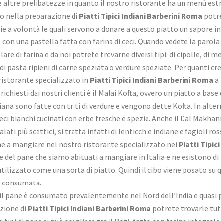
 altre prelibatezze in quanto il nostro ristorante ha un menù est
to nella preparazione di
Piatti Tipici Indiani Barberini Roma
potre
e a volontà le quali servono a donare a questo piatto un sapore in
 con una pastella fatta con farina di ceci. Quando vedete la parol
are di farina e da noi potrete trovarne diversi tipi: di cipolle, di 
i pasta ripieni di carne speziata o verdure speziate. Per quanti cr
 ristorante specializzato in
Piatti Tipici Indiani Barberini Roma
a 
 richiesti dai nostri clienti è il Malai Kofta, ovvero un piatto a ba
ndiana sono fatte con triti di verdure e vengono dette Kofta. In alte
eci bianchi cucinati con erbe fresche e spezie. Anche il Dal Makhan
lati più scettici, si tratta infatti di lenticchie indiane e fagioli r
ene a mangiare nel nostro ristorante specializzato nei
Piatti Tipic
del pane che siamo abituati a mangiare in Italia e ne esistono di t
 utilizzato come una sorta di piatto. Quindi il cibo viene posato 
a consumata.
l pane è consumato prevalentemente nel Nord dell’India e quasi per
azione di
Piatti Tipici Indiani Barberini Roma
potrete trovarle tutt
i tipi di pane si può scegliere tra il Roti, fatto con farina integral