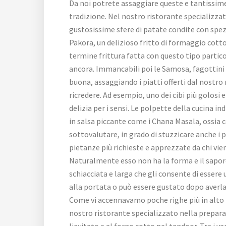
Da noi potrete assaggiare queste e tantissime
tradizione. Nel nostro ristorante specializza
gustosissime sfere di patate condite con spezi
Pakora, un delizioso fritto di formaggio cotto
termine frittura fatta con questo tipo particol
ancora. Immancabili poi le Samosa, fagottini d
buona, assaggiando i piatti offerti dal nostro
ricredere. Ad esempio, uno dei cibi più golosi e
delizia per i sensi. Le polpette della cucina i
in salsa piccante come i Chana Masala, ossia c
sottovalutare, in grado di stuzzicare anche i pa
pietanze più richieste e apprezzate da chi vi
Naturalmente esso non ha la forma e il sapore 
schiacciata e larga che gli consente di essere
alla portata o può essere gustato dopo averl
Come vi accennavamo poche righe più in alto i
nostro ristorante specializzato nella prepar
lievitato e al forno cotto nel tandoor. Tra i var