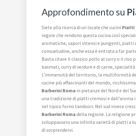
Approfondimento su
Pi
Siete alla ricerca di un locale che cucini
Piatti
regole che rendono questa cucina così special
aromatiche, sapori intensi e pungenti, piatti 
consuetudine, anche essa è entrata a far parte
Basta citare il classico pollo al curry o il riso 
basmati, curry di verdure e di carne, specialit
L’immensità del territorio, la multiformità del
cucine più affascinanti del mondo, ricchissima
Barberini Roma
in pietanze del Nord e del Sud
una tradizione di piatti cremosi e dall’aroma i
nel tipico forno tandoori. Nel sud invece cres
Barberini Roma
della regione. La religione pr
sviluppassero una infinita varietà di piatti a 
di sorprendervi.