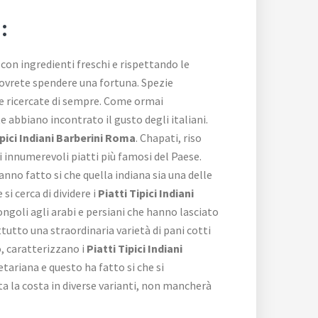
:
 con ingredienti freschi e rispettando le
dovrete spendere una fortuna. Spezie
e e ricercate di sempre. Come ormai
e abbiano incontrato il gusto degli italiani.
ipici Indiani Barberini Roma
. Chapati, riso
li innumerevoli piatti più famosi del Paese.
hanno fatto si che quella indiana sia una delle
i cerca di dividere i
Piatti Tipici Indiani
mongoli agli arabi e persiani che hanno lasciato
ttutto una straordinaria varietà di pani cotti
o, caratterizzano i
Piatti Tipici Indiani
tariana e questo ha fatto si che si
tta la costa in diverse varianti, non mancherà