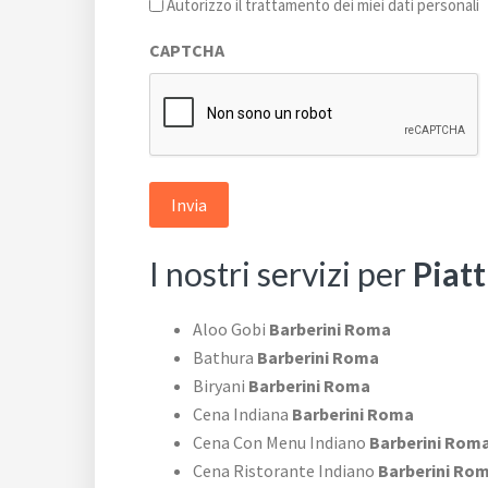
l'informativa
Autorizzo il trattamento dei miei dati personali
sulla
CAPTCHA
privacy
*
I nostri servizi per
Piatt
Aloo Gobi
Barberini Roma
Bathura
Barberini Roma
Biryani
Barberini Roma
Cena Indiana
Barberini Roma
Cena Con Menu Indiano
Barberini Rom
Cena Ristorante Indiano
Barberini Ro